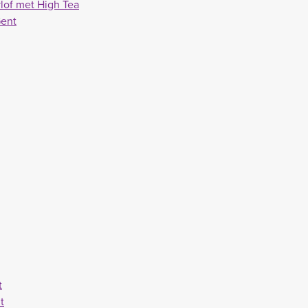
lof met High Tea
Gent
t
t