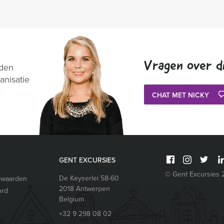
Vragen over di
nden
anisatie
e
CHAT MET NICKY
GENT EXCURSIES
© Gent Excursies
De Keyserlei 58-60
rwaarden
2018
Antwerpen
ord
Belgium
+32 9 298 08 02