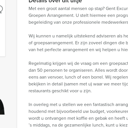
Details over dit uitje
Met een groot aantal mensen op stap? Gent Excurs
Groepen Arrangement. U stelt hiermee een prog
begeleiding van onze professionele medewerkers
Wij kunnen u namelijk uitstekend adviseren als he
of groepsarrangement. Er zijn zoveel dingen die b
van het perfecte arrangement en wij helpen u hier
Regelmatig krijgen wij de vraag om een groepsact
dan 50 personen te organiseren. Alles wordt door
eens aan vervoer, lunch of een borrel. Wij regele
bekijken in detail (samen met u) waar we meer ti
restaurants geschikt voor u zijn.
In overleg met u stellen we een fantastisch arra
houdend met bijvoorbeeld uw budget, voorkeuren
wordt u ontvangen met koffie en gebak en heeft u
’s middags, na de gezamenlijke lunch, kunt u kiez