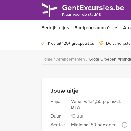
GentExcursies.be
®
Klaar voor de stad?
Bedrijfsuitjes
Spelprogramma’s
Arr
Kies uit 125+ groepsuitjes
De scherpste
Home
/
Arrangementen
/
Grote Groepen Arrang
Jouw uitje
Prijs:
Vanaf
€ 134,50 p.p. excl.
BTW
Duur:
10 uur
Aantal:
Minimaal 50 personen
i