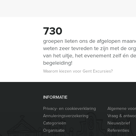
730
groepen lieten ons de afgelopen maa
weten zeer tevreden te zijn met de org
van het uitje, het evenement zelf én d
begeleiding!
Waarom kiezen voor Gent Excursies?
INFORMATIE
Privacy- en cookieverklaring
Algemene voo
Annuleringsverzekering
Vraag & antwo
Categorieën
Nieuwsbrief
Organisatie
Referenties