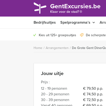
GentExcursies.be
®
Klaar voor de stad?
Bedrijfsuitjes
Spelprogramma’s
Arr
Kies uit 125+ groepsuitjes
De scherpste
Home
/
Arrangementen
/
De Grote Gent DinerQu
Jouw uitje
Prijs :
12 - 19 personen
€ 79,50 p.p.
20 - 29 personen
€ 74,50 p.p.
30 - 39 personen
€ 72,50 p.p.
Vanaf 40 personen
€ 69,50 p.p.