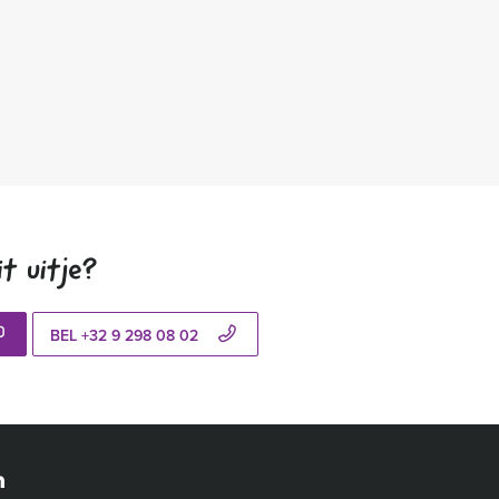
t uitje?
BEL +32 9 298 08 02