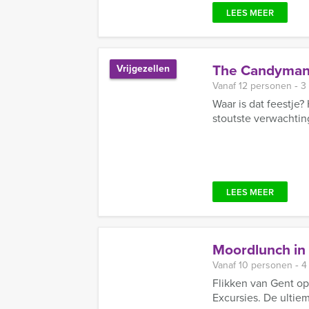
LEES MEER
The Candyman v
Vrijgezellen
Vanaf 12 personen ‐ 3
Waar is dat feestje?
stoutste verwachtin
LEES MEER
Moordlunch in
Vanaf 10 personen ‐ 4
Flikken van Gent op
Excursies. De ultiem