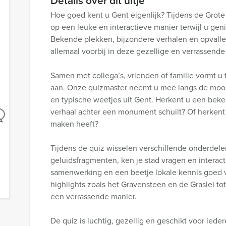
Details over dit uitje
Hoe goed kent u Gent eigenlijk? Tijdens de Grote
op een leuke en interactieve manier terwijl u gen
Bekende plekken, bijzondere verhalen en opvall
allemaal voorbij in deze gezellige en verrassende
Samen met collega’s, vrienden of familie vormt u 
aan. Onze quizmaster neemt u mee langs de mooi
en typische weetjes uit Gent. Herkent u een beke
verhaal achter een monument schuilt? Of herkent u
maken heeft?
Tijdens de quiz wisselen verschillende onderdelen
geluidsfragmenten, ken je stad vragen en interac
samenwerking en een beetje lokale kennis goed
highlights zoals het Gravensteen en de Graslei to
een verrassende manier.
De quiz is luchtig, gezellig en geschikt voor iede