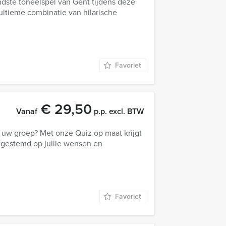
ndste toneelspel van Gent tijdens deze
ultieme combinatie van hilarische
Favoriet
€ 29,50
Vanaf
p.p. excl. BTW
j uw groep? Met onze Quiz op maat krijgt
afgestemd op jullie wensen en
Favoriet