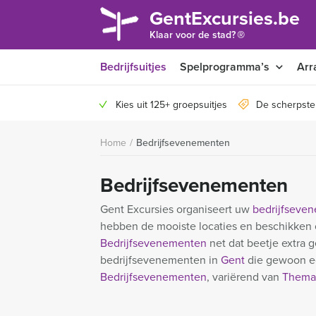
GentExcursies.be
®
Klaar voor de stad?
Bedrijfsuitjes
Spelprogramma’s
Arr
Kies uit 125+ groepsuitjes
De scherpste
Home
/
Bedrijfsevenementen
Bedrijfsevenementen
Gent Excursies organiseert uw
bedrijfseve
hebben de mooiste locaties en beschikken
Bedrijfsevenementen
net dat beetje extra g
bedrijfsevenementen in
Gent
die gewoon ee
Bedrijfsevenementen
, variërend van
Thema