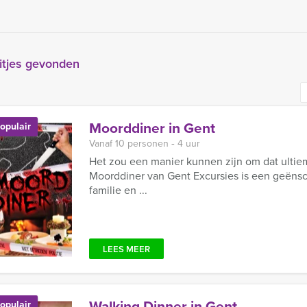
itjes gevonden
Moorddiner in Gent
opulair
Vanaf 10 personen ‐ 4 uur
Het zou een manier kunnen zijn om dat ultie
Moorddiner van Gent Excursies is een geën
familie en ...
LEES MEER
Walking Dinner in Gent
opulair