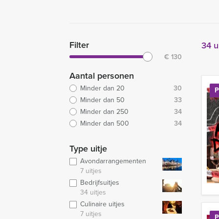
Filter
34 u
€
130
Aantal personen
Minder dan 20
30
P
Minder dan 50
33
Minder dan 250
34
Minder dan 500
34
Type uitje
Avondarrangementen
7 uitjes
Bedrijfsuitjes
34 uitjes
Culinaire uitjes
7 uitjes
P