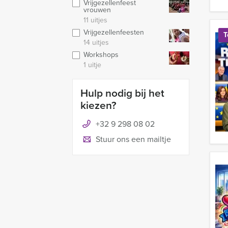
Vrijgezellenfeest
vrouwen
11 uitjes
Vrijgezellenfeesten
T
14 uitjes
Workshops
1 uitje
Hulp nodig bij het
kiezen?
+32 9 298 08 02
Stuur ons een mailtje