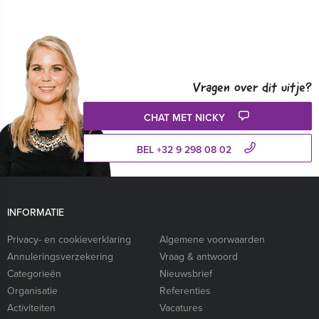
Vragen over dit uitje?
CHAT MET NICKY
BEL +32 9 298 08 02
INFORMATIE
Privacy- en cookieverklaring
Algemene voorwaarden
Annuleringsverzekering
Vraag & antwoord
Categorieën
Nieuwsbrief
Organisatie
Referenties
Activiteiten
Vacatures