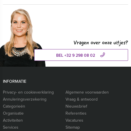
Vragen over onze uitjes?
BEL +32 9 298 08 02
INFORMATIE
Privacy- en cookieverklaring
Algemene voorwaarden
Annuleringsverzekering
Vraag & antwoord
Categorieën
Nieuwsbrief
Organisatie
Referenties
Activiteiten
Vacatures
Services
Sitemap