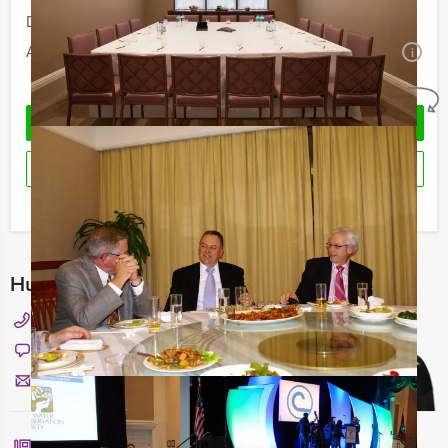
Duur:
8 uur
Aantal:
Minimaal 12 personen
i
Geheel vrijblijvend
OFFERTE AANVRAGEN
RESERVEREN
Ik heb een vraag over dit uitje
Hulp nodig bij het kiezen?
+32 9 298 08 02
Chat met Nicky
Stuur ons een mailtje
Bel mij terug