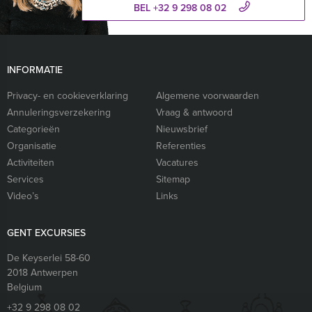
BEL +32 9 298 08 02
INFORMATIE
Privacy- en cookieverklaring
Algemene voorwaarden
Annuleringsverzekering
Vraag & antwoord
Categorieën
Nieuwsbrief
Organisatie
Referenties
Activiteiten
Vacatures
Services
Sitemap
Video’s
Links
GENT EXCURSIES
De Keyserlei 58-60
2018
Antwerpen
Belgium
+32 9 298 08 02