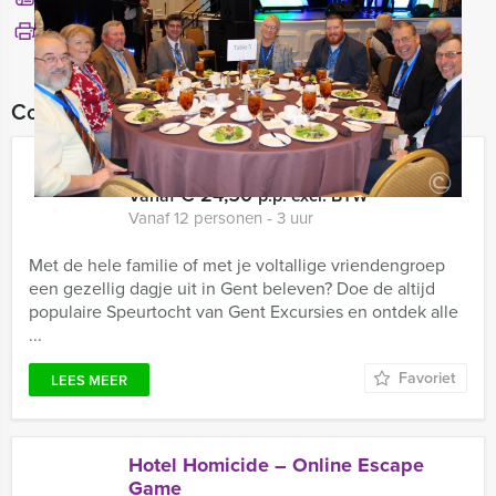
Bekijk printbare versie
Combineer dit uitje met:
Speurtocht in Gent
€ 24,50
Vanaf
p.p. excl. BTW
Vanaf 12 personen ‐ 3 uur
Met de hele familie of met je voltallige vriendengroep
een gezellig dagje uit in Gent beleven? Doe de altijd
populaire Speurtocht van Gent Excursies en ontdek alle
...
Favoriet
LEES MEER
Hotel Homicide – Online Escape
Game