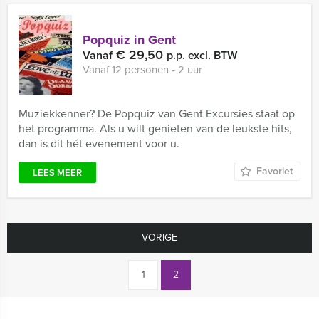
Popquiz in Gent
€ 29,50
Vanaf
p.p. excl. BTW
Vanaf 12 personen ‐ 2 uur
Muziekkenner? De Popquiz van Gent Excursies staat op
het programma. Als u wilt genieten van de leukste hits,
dan is dit hét evenement voor u.
Favoriet
LEES MEER
VORIGE
1
2