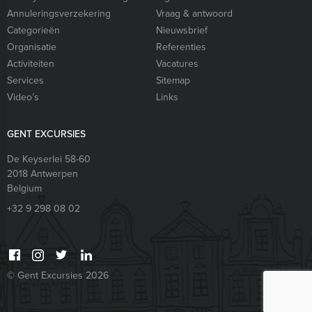
Annuleringsverzekering
Vraag & antwoord
Categorieën
Nieuwsbrief
Organisatie
Referenties
Activiteiten
Vacatures
Services
Sitemap
Video’s
Links
GENT EXCURSIES
De Keyserlei 58-60
2018
Antwerpen
Belgium
+32 9 298 08 02
© Gent Excursies 2026