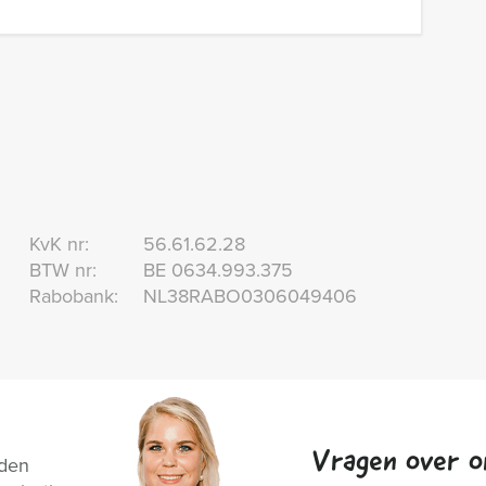
KvK nr:
56.61.62.28
BTW nr:
BE 0634.993.375
Rabobank:
NL38RABO0306049406
Vragen over o
nden