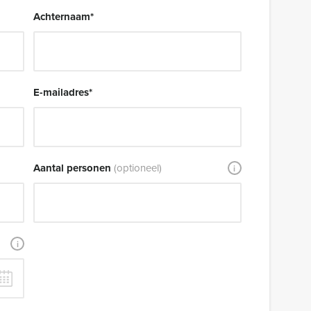
Achternaam
*
E-mailadres
*
Aantal personen
(optioneel)
i
i